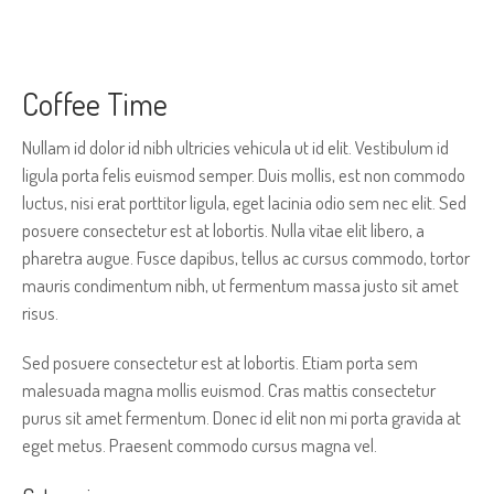
Coffee Time
Nullam id dolor id nibh ultricies vehicula ut id elit. Vestibulum id
ligula porta felis euismod semper. Duis mollis, est non commodo
luctus, nisi erat porttitor ligula, eget lacinia odio sem nec elit. Sed
posuere consectetur est at lobortis. Nulla vitae elit libero, a
pharetra augue. Fusce dapibus, tellus ac cursus commodo, tortor
mauris condimentum nibh, ut fermentum massa justo sit amet
risus.
Sed posuere consectetur est at lobortis. Etiam porta sem
malesuada magna mollis euismod. Cras mattis consectetur
purus sit amet fermentum. Donec id elit non mi porta gravida at
eget metus. Praesent commodo cursus magna vel.