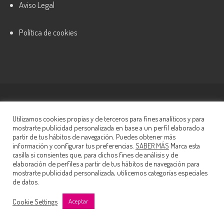
Aviso Legal
Política de cookies
© 2022 Nautalia Viajes S.L.
Lydia Doe
Utilizamos cookies propias y de terceros para fines analíticos y para
mostrarte publicidad personalizada en base a un perfil elaborado a
partir de tus hábitos de navegación. Puedes obtener más
información y configurar tus preferencias.
SABER MÁS
Marca esta
casilla si consientes que, para dichos fines de análisis y de
elaboración de perfiles a partir de tus hábitos de navegación para
mostrarte publicidad personalizada, utilicemos categorías especiales
de datos.
Cookie Settings
Aceptar