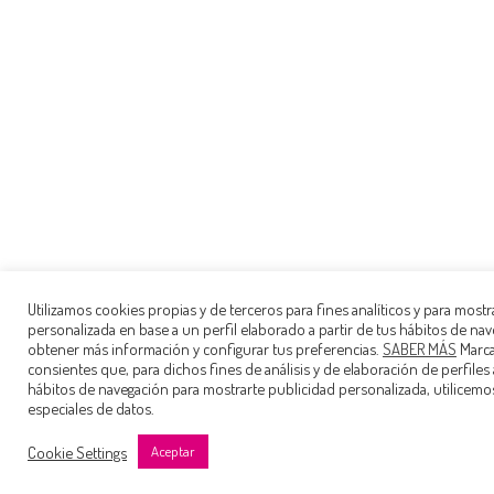
Utilizamos cookies propias y de terceros para fines analíticos y para mostr
personalizada en base a un perfil elaborado a partir de tus hábitos de na
obtener más información y configurar tus preferencias.
SABER MÁS
Marca 
consientes que, para dichos fines de análisis y de elaboración de perfiles 
hábitos de navegación para mostrarte publicidad personalizada, utilicemo
especiales de datos.
Cookie Settings
Aceptar