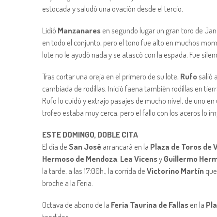
estocada y saludó una ovación desde el tercio.
Lidió
Manzanares
en segundo lugar un gran toro de Jandi
en todo el conjunto, pero el tono fue alto en muchos mom
lote no le ayudó nada y se atascó con la espada. Fue silen
Tras cortar una oreja en el primero de su lote,
Rufo
salió 
cambiada de rodillas. Inició faena también rodillas en tier
Rufo lo cuidó y extrajo pasajes de mucho nivel, de uno en 
trofeo estaba muy cerca, pero el fallo con los aceros lo i
ESTE DOMINGO, DOBLE CITA
El día de
San José
arrancará en la
Plaza de Toros de 
Hermoso de Mendoza
,
Lea Vicens
y
Guillermo Her
la tarde, a las 17:00h., la corrida de
Victorino Martín
que
broche a la Feria.
Octava de abono de la
Feria Taurina de Fallas
en la
Pla
tendidos.