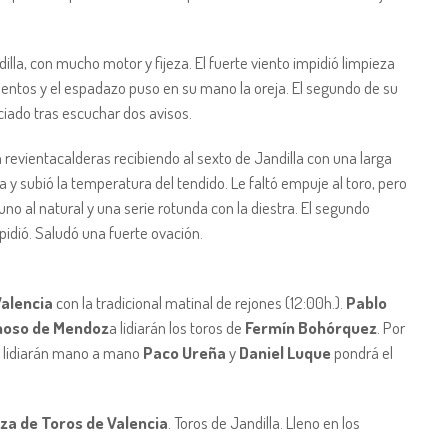
lla, con mucho motor y fijeza. El fuerte viento impidió limpieza
entos y el espadazo puso en su mano la oreja. El segundo de su
ciado tras escuchar dos avisos.
a revientacalderas recibiendo al sexto de Jandilla con una larga
ra y subió la temperatura del tendido. Le faltó empuje al toro, pero
uno al natural y una serie rotunda con la diestra. El segundo
mpidió. Saludó una fuerte ovación.
Valencia
con la tradicional matinal de rejones (12:00h.).
Pablo
moso de Mendoz
a lidiarán los toros de
Fermín Bohórquez
. Por
 lidiarán mano a mano
Paco Ureña
y
Daniel Luque
pondrá el
za de Toros de Valencia
. Toros de Jandilla. Lleno en los