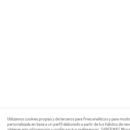
Utilizamos cookies propias y de terceros para fines analíticos y para mostr
personalizada en base a un perfil elaborado a partir de tus hábitos de na
obtener más información y configurar tus preferencias.
SABER MÁS
Marca 