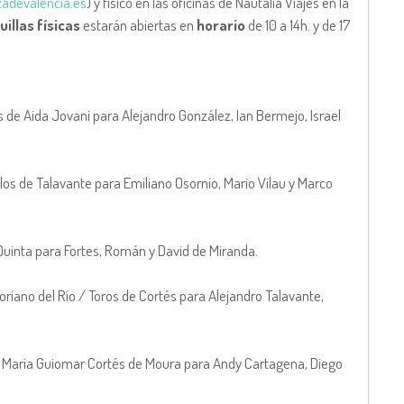
zadevalencia.es
) y físico en las oficinas de Nautalia Viajes en la
uillas físicas
estarán abiertas en
horario
de 10 a 14h. y de 17
.
os de Aida Jovani para Alejandro González, Ian Bermejo, Israel
llos de Talavante para Emiliano Osornio, Mario Vilau y Marco
 Quinta para Fortes, Román y David de Miranda.
oriano del Río / Toros de Cortés para Alejandro Talavante,
e María Guiomar Cortés de Moura para Andy Cartagena, Diego