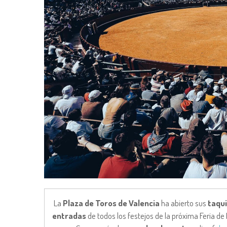
La
Plaza de Toros de Valencia
ha abierto sus
taqui
entradas
de todos los festejos de la próxima Feria de F