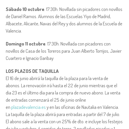
Sábado 10 octubre
. 17:30h. Novillada sin picadores con novillos
de Daniel Ramos. Alumnos de las Escuelas Yiyo de Madrid,
Albacete, Alicante, Navas del Rey y dos alumnos de la Escuela de
Valencia.
Domingo 11 octubre
. 17:30h. Novillada con picadores con
novillos de Casa de los Toreros para Juan Alberto Torrijos, Javier
Cuartero e Ignacio Garibay
LOS PLAZOS DE TAQUILLA
El 16 de junio abrirá la taquilla de la plaza para la venta de
abonos. La renovación irá hasta el 22 de junio mientras que el
día 23 es el último día para la compra de nuevo abono. La venta
de entradas comenzará el 25 de junio online
en
plazadevalencia.es
y en las oficinas de Nautalia en Valencia.
La taquilla de la plaza abrirá para entradas a partir del 7 de julio.
El abono sale a la venta con un 25% de dto. e incluye los festejos
de julio y octubre: 4 corridas de toros, 2 novilladas picadas y 1